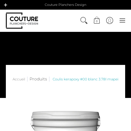
Couture Planchers Design
0
Produits
Accueil
Coulis kerapoxy #00 blanc 3.78l mapei