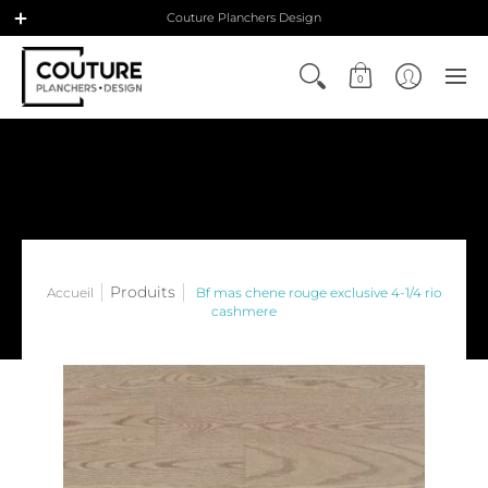
Couture Planchers Design
0
Produits
Accueil
Bf mas chene rouge exclusive 4-1/4 rio
cashmere