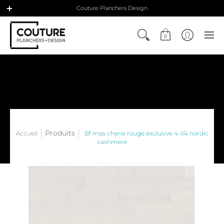
Couture Planchers Design
0
Produits
Accueil
Bf mas chene rouge exclusive 4-1/4 nordic
cashmere