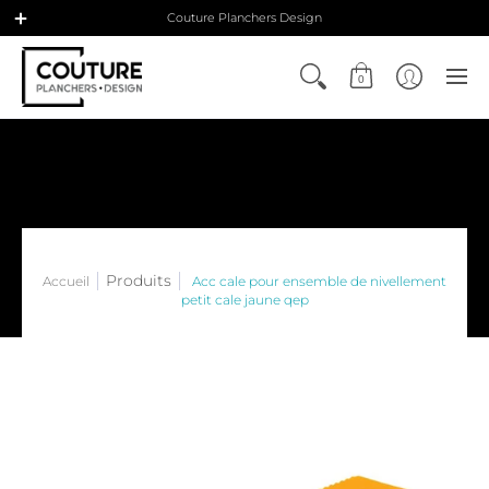
Couture Planchers Design
0
Produits
Accueil
Acc cale pour ensemble de nivellement
petit cale jaune qep