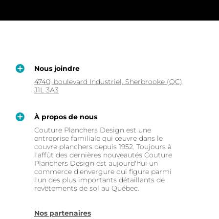
Nous joindre
4740, boulevard Industriel, Sherbrooke (QC)
J1L 3A3
À propos de nous
Couture Planchers Design est une
entreprise familiale qui œuvre dans le
couvre planchers depuis 1952. Toujours à
l'affût des dernières nouveautés Couture
Planchers Design est aujourd'hui un
commerce d'envergure qui figure parmi
l'un des plus importants détaillants de
revêtements de sol au Québec.
Nos partenaires